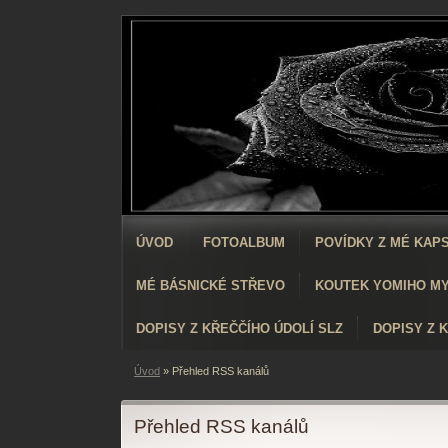
ÚVOD
FOTOALBUM
POVÍDKY Z MÉ KAP
MÉ BÁSNICKÉ STŘEVO
KOUTEK YOMIHO M
DOPISY Z KŘEČČÍHO ÚDOLÍ SLZ
DOPISY Z 
Úvod
»
Přehled RSS kanálů
Přehled RSS kanálů