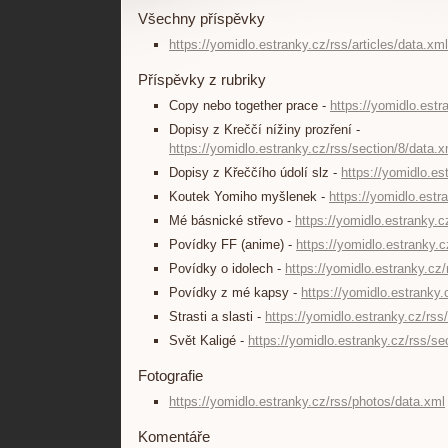
Všechny příspěvky
https://yomidlo.estranky.cz/rss/articles/data.xml
Příspěvky z rubriky
Copy nebo together prace -
https://yomidlo.estr
Dopisy z Kreččí nížiny prozření -
https://yomidlo.estranky.cz/rss/section/8/data.x
Dopisy z Křeččího údolí slz -
https://yomidlo.es
Koutek Yomiho myšlenek -
https://yomidlo.estr
Mé básnické střevo -
https://yomidlo.estranky.c
Povídky FF (anime) -
https://yomidlo.estranky.c
Povídky o idolech -
https://yomidlo.estranky.cz/
Povídky z mé kapsy -
https://yomidlo.estranky.
Strasti a slasti -
https://yomidlo.estranky.cz/rss
Svět Kaligé -
https://yomidlo.estranky.cz/rss/se
Fotografie
https://yomidlo.estranky.cz/rss/photos/data.xml
Komentáře