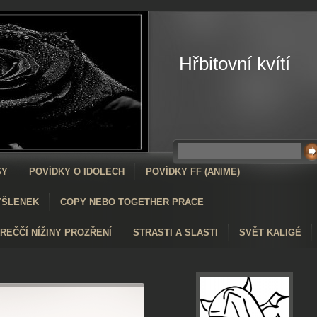
Hřbitovní kvítí
SY
POVÍDKY O IDOLECH
POVÍDKY FF (ANIME)
YŠLENEK
COPY NEBO TOGETHER PRACE
KREČČÍ NÍŽINY PROZŘENÍ
STRASTI A SLASTI
SVĚT KALIGÉ