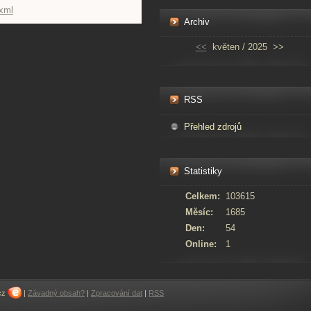
.xml
Archiv
<<
květen / 2025
>>
RSS
Přehled zdrojů
Statistiky
Celkem:
103615
Měsíc:
1685
Den:
54
Online:
1
cz
|
Závadný obsah?
|
Zpracování dat
|
RSS