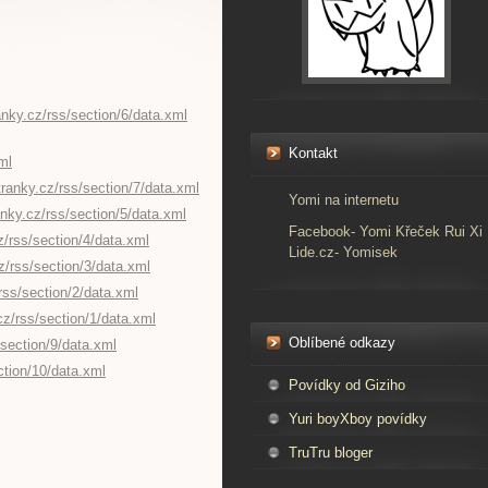
anky.cz/rss/section/6/data.xml
Kontakt
ml
tranky.cz/rss/section/7/data.xml
Yomi na internetu
anky.cz/rss/section/5/data.xml
Facebook- Yomi Křeček Rui Xi
z/rss/section/4/data.xml
Lide.cz- Yomisek
z/rss/section/3/data.xml
rss/section/2/data.xml
cz/rss/section/1/data.xml
Oblíbené odkazy
/section/9/data.xml
ction/10/data.xml
Povídky od Giziho
Yuri boyXboy povídky
TruTru bloger