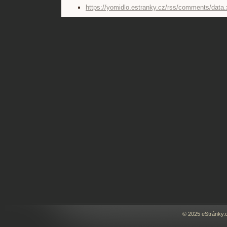
https://yomidlo.estranky.cz/rss/comments/data
© 2025 eStránky.