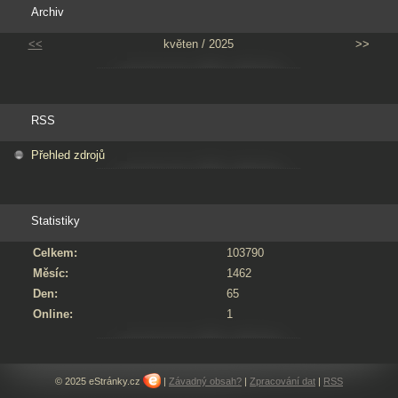
Archiv
<<
květen / 2025
>>
RSS
Přehled zdrojů
Statistiky
Celkem:
103790
Měsíc:
1462
Den:
65
Online:
1
© 2025 eStránky.cz
|
Závadný obsah?
|
Zpracování dat
|
RSS