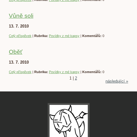
Vůně soli
13. 7. 2010
Celý příspěvek
|
Rubrika:
Povídky z mé kapsy
|
Komentářů:
0
Oběť
13. 7. 2010
Celý příspěvek
|
Rubrika:
Povídky z mé kapsy
|
Komentářů:
0
1
|
2
následující »