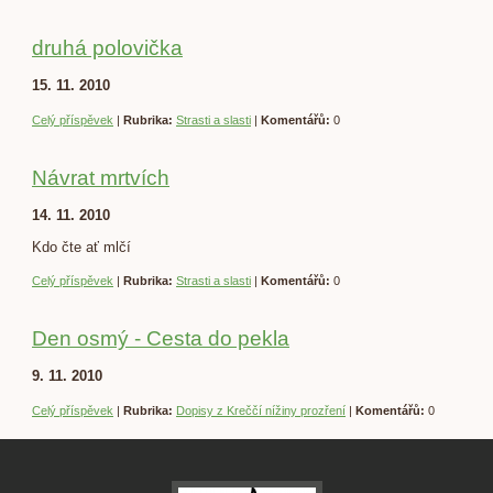
druhá polovička
15. 11. 2010
Celý příspěvek
|
Rubrika:
Strasti a slasti
|
Komentářů:
0
Návrat mrtvích
14. 11. 2010
Kdo čte ať mlčí
Celý příspěvek
|
Rubrika:
Strasti a slasti
|
Komentářů:
0
Den osmý - Cesta do pekla
9. 11. 2010
Celý příspěvek
|
Rubrika:
Dopisy z Kreččí nížiny prozření
|
Komentářů:
0