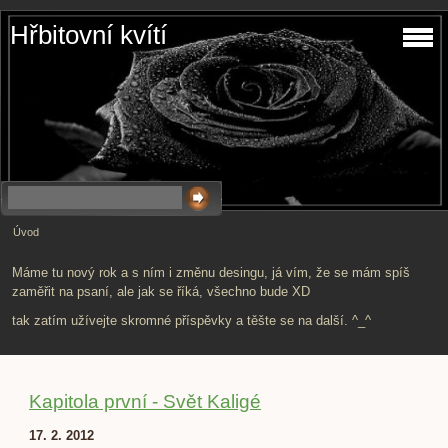
Hřbitovní kvítí
Úvod
Máme tu nový rok a s ním i změnu desingu, já vím, že se mám spíš
zaměřit na psaní, ale jak se říká, všechno bude XD
tak zatím užívejte skromné příspěvky a těšte se na další. ^_^
Kapitola první - Svět Kaligé
17. 2. 2012