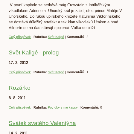
V první kapitole se setkává mág Crowstain s intrikářským
vlkodlakem Adrienem. Uhorský král je zabit, otec prince Matěje V.
Uhorského. Do rukou upírského knížete Katunima Viktorínského
se dostává důležitý artefakt a tak klan vlkodlaků Utakon a hrad
Viktorín se na čas stávájí spojenci. Válka se blíží.
Celý příspěvek
|
Rubrika:
Svět Kaligé
|
Komentářů:
2
Svět Kaligé - prolog
17. 2. 2012
Celý příspěvek
|
Rubrika:
Svět Kaligé
|
Komentářů:
1
Rozárko
8. 8. 2011
Celý příspěvek
|
Rubrika:
Povídky z mé kapsy
|
Komentářů:
0
Svátek svatého Valentýna
14. 2. 2011