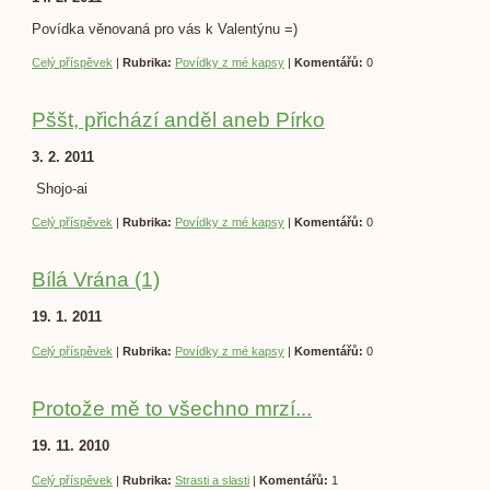
Povídka věnovaná pro vás k Valentýnu =)
Celý příspěvek
|
Rubrika:
Povídky z mé kapsy
|
Komentářů:
0
Pššt, přichází anděl aneb Pírko
3. 2. 2011
Shojo-ai
Celý příspěvek
|
Rubrika:
Povídky z mé kapsy
|
Komentářů:
0
Bílá Vrána (1)
19. 1. 2011
Celý příspěvek
|
Rubrika:
Povídky z mé kapsy
|
Komentářů:
0
Protože mě to všechno mrzí...
19. 11. 2010
Celý příspěvek
|
Rubrika:
Strasti a slasti
|
Komentářů:
1