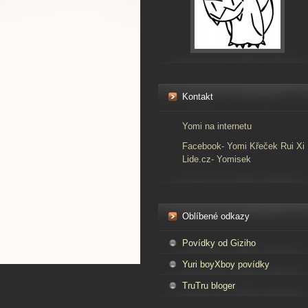
Kontakt
Yomi na internetu
Facebook- Yomi Křeček Rui Xi
Lide.cz- Yomisek
Oblíbené odkazy
Povídky od Giziho
Yuri boyXboy povídky
TruTru bloger