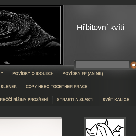
Hřbitovní kvítí
SY
POVÍDKY O IDOLECH
POVÍDKY FF (ANIME)
YŠLENEK
COPY NEBO TOGETHER PRACE
KREČČÍ NÍŽINY PROZŘENÍ
STRASTI A SLASTI
SVĚT KALIGÉ